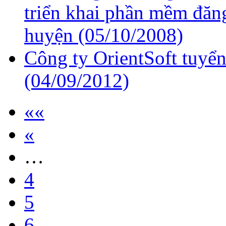
triển khai phần mềm đăng
huyện
(05/10/2008)
Công ty OrientSoft tuyển
(04/09/2012)
««
«
…
4
5
6