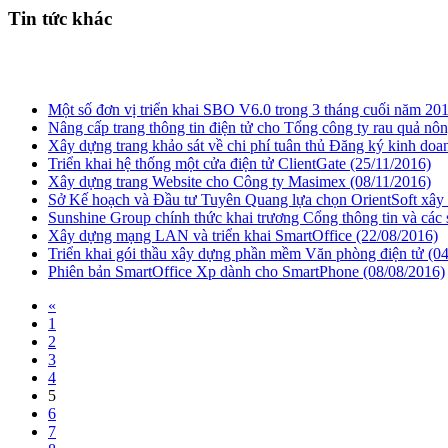
Tin tức khác
Một số đơn vị triển khai SBO V6.0 trong 3 tháng cuối năm 20
Nâng cấp trang thông tin điện tử cho Tổng công ty rau quả nô
Xây dựng trang khảo sát về chi phí tuân thủ Đăng ký kinh do
Triển khai hệ thống một cửa điện tử ClientGate
(25/11/2016)
Xây dựng trang Website cho Công ty Masimex
(08/11/2016)
Sở Kế hoạch và Đầu tư Tuyên Quang lựa chọn OrientSoft xây 
Sunshine Group chính thức khai trương Cổng thông tin và các
Xây dựng mạng LAN và triển khai SmartOffice
(22/08/2016)
Triển khai gói thầu xây dựng phần mềm Văn phòng điện tử
(0
Phiên bản SmartOffice Xp dành cho SmartPhone
(08/08/2016)
«
1
2
3
4
5
6
7