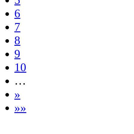
6
7
8
9
10
…
»
»»