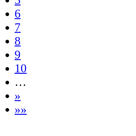
6
7
8
9
10
…
»
»»