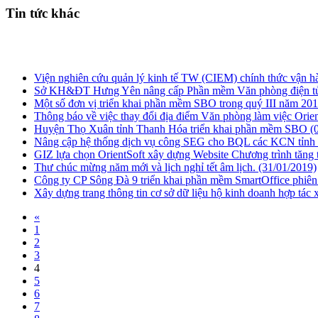
Tin tức khác
Viện nghiên cứu quản lý kinh tế TW (CIEM) chính thức vận h
Sở KH&ĐT Hưng Yên nâng cấp Phần mềm Văn phòng điện t
Một số đơn vị triển khai phần mềm SBO trong quý III năm 20
Thông báo về việc thay đổi địa điểm Văn phòng làm việc Orie
Huyện Thọ Xuân tỉnh Thanh Hóa triển khai phần mềm SBO
(
Nâng cập hệ thống dịch vụ công SEG cho BQL các KCN tỉn
GIZ lựa chọn OrientSoft xây dựng Website Chương trình tăng
Thư chúc mừng năm mới và lịch nghỉ tết âm lịch.
(31/01/2019)
Công ty CP Sông Đà 9 triển khai phần mềm SmartOffice phiên
Xây dựng trang thông tin cơ sở dữ liệu hộ kinh doanh hợp tác 
«
1
2
3
4
5
6
7