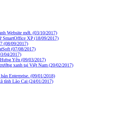
ành Website mới.
(03/10/2017)
ử SmartOffice XP
(18/09/2017)
17
(08/09/2017)
ntSoft
(07/08/2017)
03/04/2017)
h Hưng Yên
(09/03/2017)
 trưởng xanh tại Việt Nam
(20/02/2017)
 bản Enterprise.
(09/01/2018)
xã tỉnh Lào Cai
(24/01/2017)