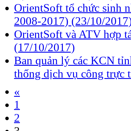
OrientSoft tổ chức sinh n
2008-2017)
(23/10/2017
OrientSoft và ATV hợp tá
(17/10/2017)
Ban quản lý các KCN tỉ
thống dịch vụ công trực
«
1
2
3