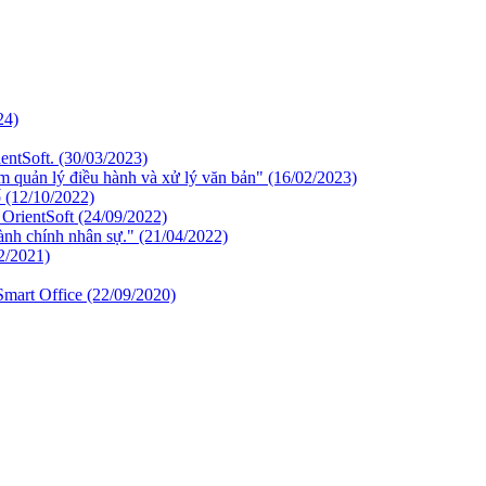
24)
entSoft.
(30/03/2023)
m quản lý điều hành và xử lý văn bản"
(16/02/2023)
ố
(12/10/2022)
 OrientSoft
(24/09/2022)
hành chính nhân sự."
(21/04/2022)
2/2021)
Smart Office
(22/09/2020)