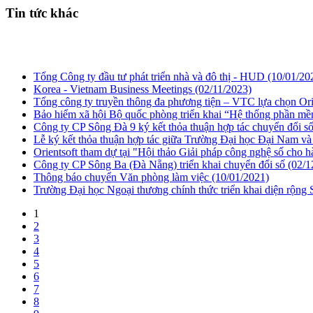
Tin tức khác
Tổng Công ty đầu tư phát triển nhà và đô thị - HUD
(10/01/20
Korea - Vietnam Business Meetings
(02/11/2023)
Tổng công ty truyền thông đa phương tiện – VTC lựa chọn Ori
Bảo hiểm xã hội Bộ quốc phòng triển khai “Hệ thống phần mề
Công ty CP Sông Đà 9 ký kết thỏa thuận hợp tác chuyển đổi s
Lễ ký kết thỏa thuận hợp tác giữa Trường Đại học Đại Nam và
Orientsoft tham dự tại "Hội thảo Giải pháp công nghệ số cho 
Công ty CP Sông Ba (Đà Nẵng) triển khai chuyển đổi số
(02/1
Thông báo chuyển Văn phòng làm việc
(10/01/2021)
Trường Đại học Ngoại thương chính thức triển khai diện rộng 
1
2
3
4
5
6
7
8