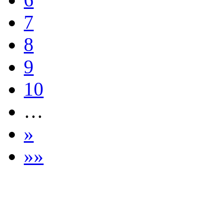
7
8
9
10
…
»
»»