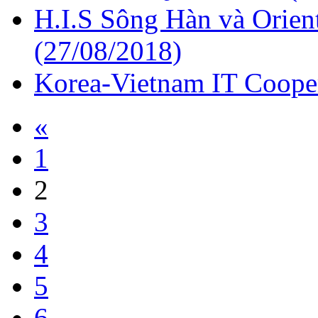
H.I.S Sông Hàn và Orien
(27/08/2018)
Korea-Vietnam IT Coope
«
1
2
3
4
5
6